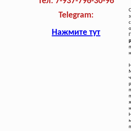
Тел. 7-937-796-30-96
С
Telegram:
з
с
о
Нажмите тут
п
н
М
ч
п
п
н
м
п