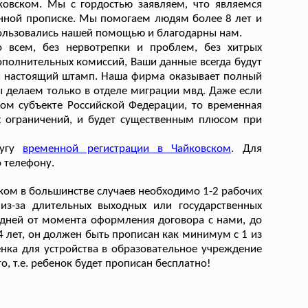
овском. Мы с гордостью заявляем, что являемся
нной прописке. Мы помогаем людям более 8 лет и
пользовались нашей помощью и благодарны нам.
 всем, без нервотрепки и проблем, без хитрых
дополнительных комиссий, Ваши данные всегда будут
влен настоящий штамп. Наша фирма оказывает полный
ы делаем только в отделе миграции мвд. Даже если
гом субъекте Российской Федерации, то временная
х ограничений, и будет существенным плюсом при
лугу
временной регистрации в Чайковском
. Для
 телефону.
ком в большинстве случаев необходимо 1-2 рабочих
из-за длительных выходных или государственных
 дней от момента оформления договора с нами, до
4 лет, он должен быть прописан как минимум с 1 из
нка для устройства в образовательное учреждение
о, т.е. ребенок будет прописан бесплатно!