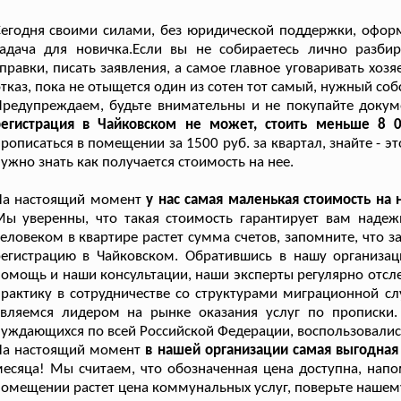
егодня своими силами, без юридической поддержки, офор
адача для новичка.Если вы не собираетесь лично разбир
правки, писать заявления, а самое главное уговаривать хо
тказ, пока не отыщется один из сотен тот самый, нужный соб
Предупреждаем, будьте внимательны и не покупайте докум
регистрация в Чайковском не может, стоить меньше 8 
рописаться в помещении за 1500 руб. за квартал, знайте - 
ужно знать как получается стоимость на нее.
На настоящий момент
у нас самая маленькая стоимость на
ы уверенны, что такая стоимость гарантирует вам надеж
еловеком в квартире растет сумма счетов, запомните, что з
регистрацию в Чайковском. Обратившись в нашу организа
омощь и наши консультации, наши эксперты регулярно отс
рактику в сотрудничестве со структурами миграционной с
являемся лидером на рынке оказания услуг по прописки
уждающихся по всей Российской Федерации, воспользовалис
На настоящий момент
в нашей организации самая выгодная
есяца! Мы считаем, что обозначенная цена доступна, на
омещении растет цена коммунальных услуг, поверьте нашему