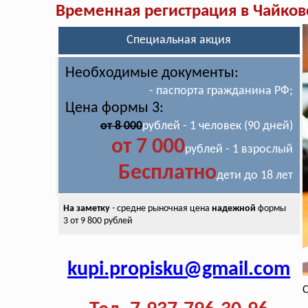
Временная регистрация в Чайко
Специальная акция
Необходимые документы:
- паспорта гражданина РФ;
Цена формы 3:
от 8 000
рублей - 1 человек (90 дней)
от 7 000
рублей - 1 взрослый
Бесплатно
дети до 18 лет
На заметку
- средне рыночная цена
надежной
формы
3 от 9 800 рублей
kupi.propisku@gmail.com
С