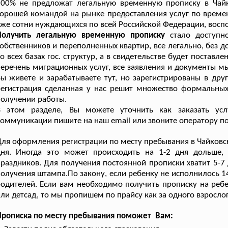
100% не предложат легальную временную прописку в Чайк
орошей командой на рынке предоставления услуг по време
же сотни нуждающихся по всей Российской Федерации, вос
Получить легальную временную прописку
стало доступно
обственников и переполненных квартир, все легально, без 
о всех базах гос. структур, а в свидетельстве будет поста
еречень миграционных услуг, все заявления и документы м
ы живете и зарабатываете тут, но зарегистрированы в дру
регистрация сделанная у нас решит множество формальны
олучении работы.
В этом разделе, Вы можете уточнить как заказать ус
оммуникации пишите на наш email или звоните оператору по
ля оформления регистрации по месту пребывания в Чайковс
дня. Иногда это может происходить на 1-2 дня дольше, 
раздников. Для получения постоянной прописки хватит 5-7
олучения штампа.По закону, если ребенку не исполнилось 1
одителей. Если вам необходимо получить прописку на ребе
ли детсад, то мы пропишем по прайсу как за одного взрослог
Прописка по месту пребывания поможет Вам: