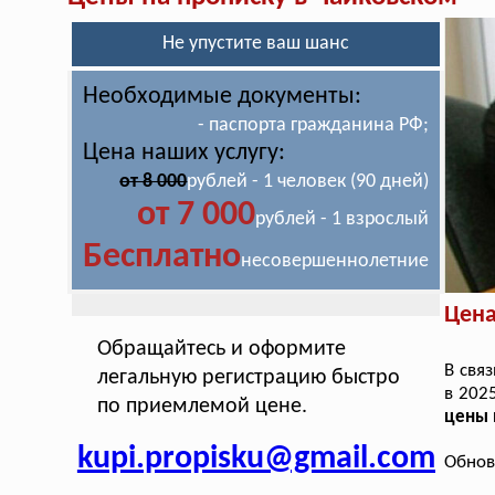
Не упустите ваш шанс
Необходимые документы:
- паспорта гражданина РФ;
Цена наших услугу:
от 8 000
рублей - 1 человек (90 дней)
от 7 000
рублей - 1 взрослый
Бесплатно
несовершеннолетние
Цена
Обращайтесь и оформите
В свя
легальную регистрацию быстро
в 202
по приемлемой цене.
цены 
kupi.propisku@gmail.com
Обнов