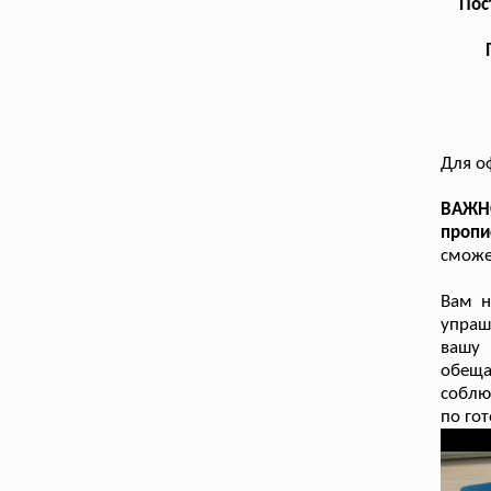
Пос
Для о
ВАЖНО
пропи
сможе
Вам н
упраш
вашу 
обеща
соблю
по го